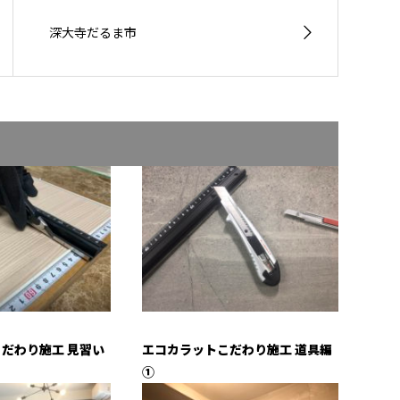
深大寺だるま市
だわり施工 見習い
エコカラットこだわり施工 道具編
①