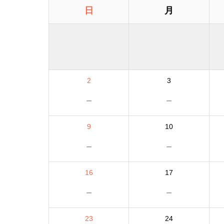
日
月
2
3
－
－
9
10
－
－
16
17
－
－
23
24