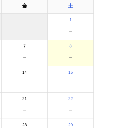
金
土
1
－
7
8
－
－
14
15
－
－
21
22
－
－
28
29