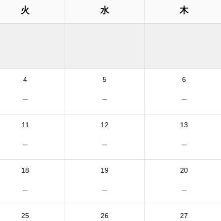
火
水
木
4
5
6
－
－
－
11
12
13
－
－
－
18
19
20
－
－
－
25
26
27